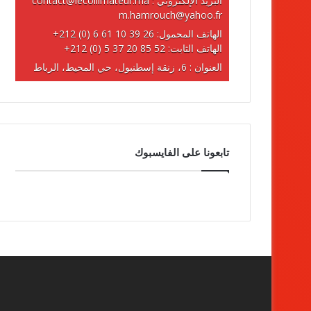
البريد الإلكتروني :
contact@lecollimateur.ma
m.hamrouch@yahoo.fr
الهاتف المحمول:
+212 (0) 6 61 10 39 26
الهاتف الثابت:
+212 (0) 5 37 20 85 52
العنوان : 6، زنقة إسطنبول، حي المحيط، الرباط
تابعونا على الفايسبوك