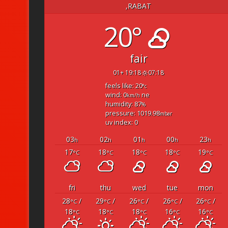
RABAT,
20°
fair
19:18 +01
07:18
feels like: 20
°c
wind: 0
ne
km/h
humidity: 87
%
pressure: 1019.98
mbar
uv index: 0
03
02
01
00
23
h
h
h
h
h
17
18
18
18
19
°C
°C
°C
°C
°C
fri
thu
wed
tue
mon
28
/
29
/
26
/
26
/
26
/
°C
°C
°C
°C
°C
18
18
18
16
16
°C
°C
°C
°C
°C