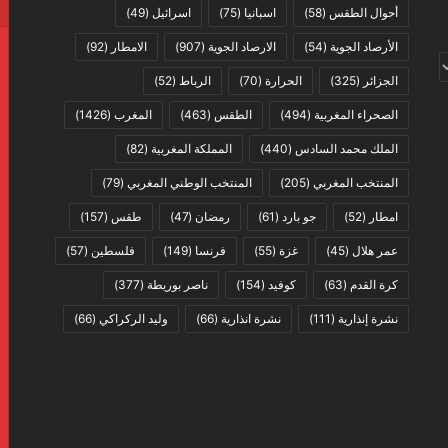
أحوال الطقس
(58)
اسبانيا
(75)
اسرائيل
(49)
الأرصاد الجوية
(54)
الارصاد الجوية
(907)
الامطار
(92)
الجزائر
(325)
الحرارة
(70)
الرباط
(52)
الصحراء المغربية
(494)
الطقس
(463)
المغرب
(1426)
الملك محمد السادس
(440)
المملكة المغربية
(82)
المنتخب المغربي
(205)
المنتخب الوطني المغربي
(79)
امطار
(52)
جو بارد
(61)
رمضان
(47)
طقس
(157)
عمر هلال
(45)
غزة
(55)
فرنسا
(149)
فلسطين
(57)
كرة القدم
(63)
كوفيد
(154)
ناصر بوريطة
(377)
نشرة إنذارية
(111)
نشرة انذارية
(66)
وليد الركراكي
(66)