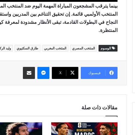
بينما يترقب المشجعون المباراة المهمة اليوم ضد المنتخب الم
المنتخب الأولمبي قائمة. إن تحقيق التناغم بين المدربين واس
النجاح في البطولات القادمة، تبقى الأنظار مشدودة لمعرفة كي
المنتظرة.
الوسوم
المنتخب المصري
المنتخب المغربي
طارق السكتيوي
وليد الر
ماسنجر
مشاركة عبر البريد
فيسبوك
‫X
مقالات ذات صلة