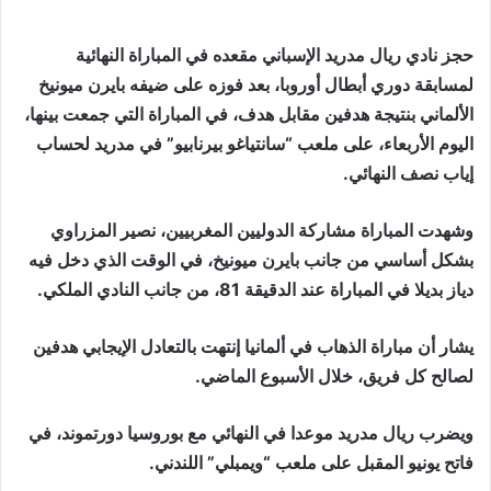
حجز نادي ريال مدريد الإسباني مقعده في المباراة النهائية
لمسابقة دوري أبطال أوروبا، بعد فوزه على ضيفه بايرن ميونيخ
الألماني بنتيجة هدفين مقابل هدف، في المباراة التي جمعت بينها،
اليوم الأربعاء، على ملعب “سانتياغو بيرنابيو” في مدريد لحساب
إياب نصف النهائي.
وشهدت المباراة مشاركة الدوليين المغربيين، نصير المزراوي
بشكل أساسي من جانب بايرن ميونيخ، في الوقت الذي دخل فيه
دياز بديلا في المباراة عند الدقيقة 81، من جانب النادي الملكي.
يشار أن مباراة الذهاب في ألمانيا إنتهت بالتعادل الإيجابي هدفين
لصالح كل فريق، خلال الأسبوع الماضي.
ويضرب ريال مدريد موعدا في النهائي مع بوروسيا دورتموند، في
فاتح يونيو المقبل على ملعب “ويمبلي” اللندني.