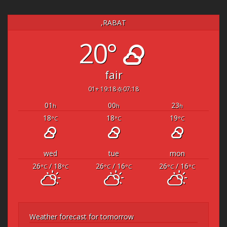
RABAT,
20°
fair
19:18 +01
07:18
01
00
23
h
h
h
18
18
19
°C
°C
°C
wed
tue
mon
26
/ 18
26
/ 16
26
/ 16
°C
°C
°C
°C
°C
°C
Weather forecast for tomorrow