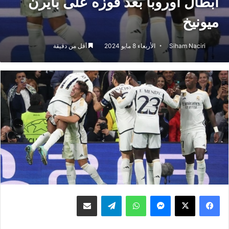
أبطال أوروبا بعد فوزه على بايرن
ميونيخ
Siham Naciri
الأربعاء 8 مايو 2024
أقل من دقيقة
ماسنجر
واتساب
تيلقرام
مشاركة عبر البريد