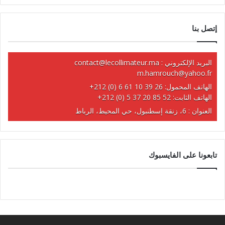
إتصل بنا
البريد الإلكتروني :
contact@lecollimateur.ma
m.hamrouch@yahoo.fr
الهاتف المحمول:
+212 (0) 6 61 10 39 26
الهاتف الثابت:
+212 (0) 5 37 20 85 52
العنوان : 6، زنقة إسطنبول، حي المحيط، الرباط
تابعونا على الفايسبوك