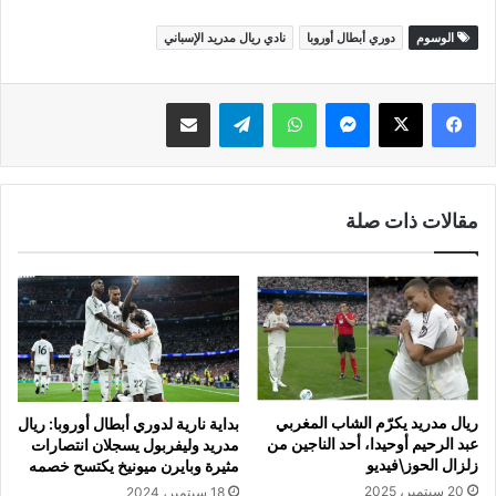
الوسوم
دوري أبطال أوروبا
نادي ريال مدريد الإسباني
ماسنجر
واتساب
تيلقرام
مشاركة عبر البريد
مقالات ذات صلة
ريال مدريد يكرّم الشاب المغربي
بداية نارية لدوري أبطال أوروبا: ريال
عبد الرحيم أوحيدا، أحد الناجين من
مدريد وليفربول يسجلان انتصارات
زلزال الحوز\فيديو
مثيرة وبايرن ميونيخ يكتسح خصمه
20 سبتمبر، 2025
18 سبتمبر، 2024