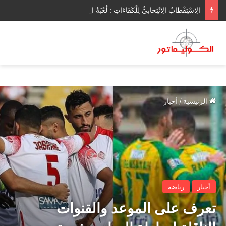
الِاسْتِقْطابُ الِانْتِخابيُّ لِلْكَفَاءَاتِ : لُعْبَةُ الأَحْزابِ الجَديدَةِ
الرئيسية
/
أخبار
أخبار
رياضة
تعرف على الموعد والقنوات