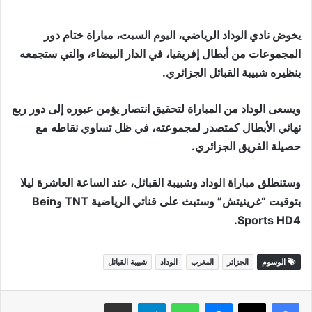
يخوض نادي الوداد الرياضي، اليوم السبت، مباراة ختام دور
المجموعات من أبطال إفريقيا، في الدار البيضاء، والتي ستجمعه
بنظيره شبيبة القبائل الجزائري.
ويسعى الوداد من المباراة لتحقيق انتصار يؤمن عبوره إلى دور ربع
نهائي الأبطال كمتصدر لمجموعته، في ظل تساوي نقاطه مع
حصيلة الفريق الجزائري.
وستنطلق مباراة الوداد وشبيبة القبائل، عند الساعة العاشرة ليلا
بتوقيت “غرينيتش” وستبث على قناتي الرياضية TNT وBein
Sports HD4.
الوسوم
الجزائر
المغرب
الوداد
شبيبة القبائل
ماسنجر
واتساب
تيلقرام
مشاركة عبر البريد