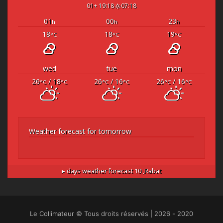
19:18 +01
07:18
01
00
23
h
h
h
18
18
19
°C
°C
°C
wed
tue
mon
26
/ 18
26
/ 16
26
/ 16
°C
°C
°C
°C
°C
°C
Weather forecast for tomorrow
10 days weather forecast ▸
Rabat,
2020 - 2026 | Le Collimateur © Tous droits réservés